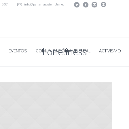
507
info@panamasostenible.net
Loneliness
EVENTOS
COMUNICACIÓN AMBIENTAL
ACTIVISMO