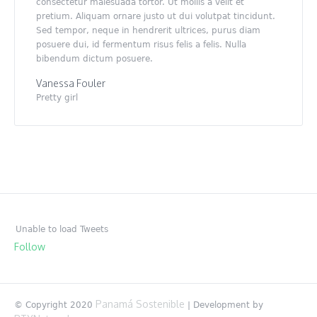
consectetur malesuada tortor. Ut mollis a velit et
pretium. Aliquam ornare justo ut dui volutpat tincidunt.
Sed tempor, neque in hendrerit ultrices, purus diam
posuere dui, id fermentum risus felis a felis. Nulla
bibendum dictum posuere.
Vanessa Fouler
Pretty girl
Unable to load Tweets
Follow
Panamá Sostenible
© Copyright 2020
| Development by